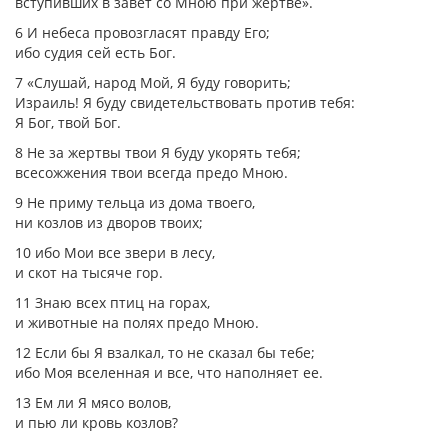
вступивших в завет со Мною при жертве».
6 И небеса провозгласят правду Его;
ибо судия сей есть Бог.
7 «Слушай, народ Мой, Я буду говорить;
Израиль! Я буду свидетельствовать против тебя:
Я Бог, твой Бог.
8 Не за жертвы твои Я буду укорять тебя;
всесожжения твои всегда предо Мною.
9 Не приму тельца из дома твоего,
ни козлов из дворов твоих;
10 ибо Мои все звери в лесу,
и скот на тысяче гор.
11 Знаю всех птиц на горах,
и животные на полях предо Мною.
12 Если бы Я взалкал, то не сказал бы тебе;
ибо Моя вселенная и все, что наполняет ее.
13 Ем ли Я мясо волов,
и пью ли кровь козлов?