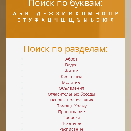
Поиск по буквам:
А
Б
В
Г
Д
Е
Ж
З
И
Й
К
Л
М
Н
О
П
Р
С
Т
У
Ф
Х
Ц
Ч
Ш
Щ
Ъ
Ы
Ь
Э
Ю
Я
Поиск по разделам:
Аборт
Видео
Житие
Крещение
Молитвы
Объявления
Огласительные беседы
Основы Православия
Помощь Храму
Православие
Пророки
Псалтырь
Расписание