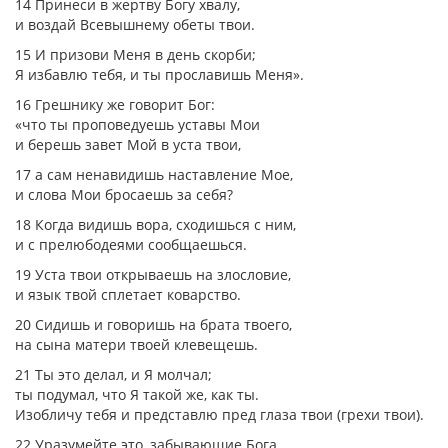
14 Принеси в жертву Богу хвалу,
и воздай Всевышнему обеты твои.
15 И призови Меня в день скорби;
Я избавлю тебя, и ты прославишь Меня».
16 Грешнику же говорит Бог:
«что ты проповедуешь уставы Мои
и берешь завет Мой в уста твои,
17 а сам ненавидишь наставление Мое,
и слова Мои бросаешь за себя?
18 Когда видишь вора, сходишься с ним,
и с прелюбодеями сообщаешься.
19 Уста твои открываешь на злословие,
и язык твой сплетает коварство.
20 Сидишь и говоришь на брата твоего,
на сына матери твоей клевещешь.
21 Ты это делал, и Я молчал;
ты подумал, что Я такой же, как ты.
Изобличу тебя и представлю пред глаза твои (грехи твои).
22 Уразумейте это, забывающие Бога,