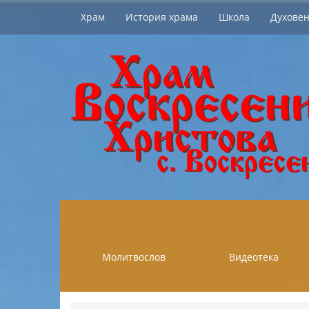
Храм
История храма
Школа
Духовен
Молитвослов
Видеотека