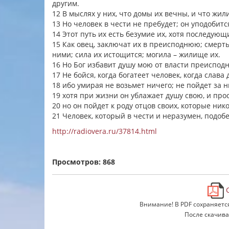
другим.
12 В мыслях у них, что домы их вечны, и что жи
13 Но человек в чести не пребудет; он уподобит
14 Этот путь их есть безумие их, хотя последую
15 Как овец, заключат их в преисподнюю; смерть
ними; сила их истощится; могила – жилище их.
16 Но Бог избавит душу мою от власти преисподн
17 Не бойся, когда богатеет человек, когда слава
18 ибо умирая не возьмет ничего; не пойдет за н
19 хотя при жизни он ублажает душу свою, и про
20 но он пойдет к роду отцов своих, которые нико
21 Человек, который в чести и неразумен, подо
http://radiovera.ru/37814.html
Просмотров: 868
С
Внимание! В PDF сохраняетс
После скачива