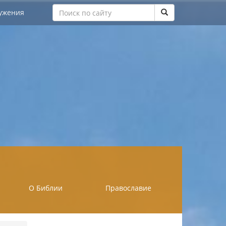
ужения
О Библии
Православие