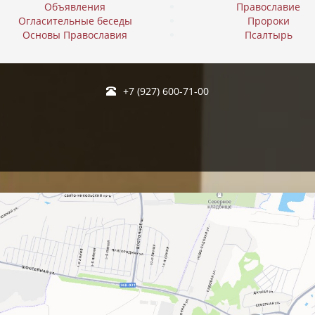
Объявления
Православие
Огласительные беседы
Пророки
Основы Православия
Псалтырь
+7 (927) 600-71-00