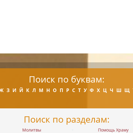
Поиск по буквам:
Ж
З
И
Й
К
Л
М
Н
О
П
Р
С
Т
У
Ф
Х
Ц
Ч
Ш
Щ
Поиск по разделам:
Молитвы
Помощь Храму