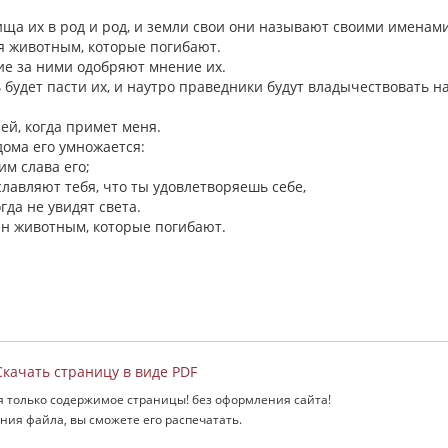
лища их в род и род, и земли свои они называют своими именами
ся животным, которые погибают.
щие за ними одобряют мнение их.
 будет пасти их, и наутро праведники будут владычествовать н
ей, когда примет меня.
 дома его умножается:
им слава его;
славляют тебя, что ты удовлетворяешь себе,
гда не увидят света.
бен животным, которые погибают.
качать страницу в виде PDF
я только содержимое страницы! без оформления сайта!
ния файла, вы сможете его распечатать.