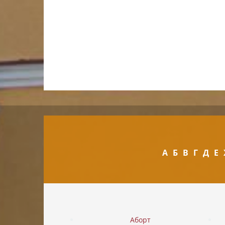
А
Б
В
Г
Д
Е
Аборт