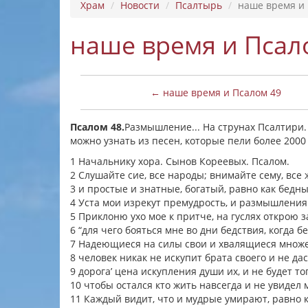
Храм
Новости
Псалтырь
наше время и 
наше время и Псал
← наше время и Псалом 49
Псалом 48.
Размышление... На струнах Псалтири.
можно узнать из песен, которые пели более 2000
1 Начальнику хора. Сынов Кореевых. Псалом.
2 Слушайте сие, все народы; внимайте сему, все
3 и простые и знатные, богатый, равно как бедны
4 Уста мои изрекут премудрость, и размышления 
5 Приклоню ухо мое к притче, на гуслях открою з
6 “для чего бояться мне во дни бедствия, когда 
7 Надеющиеся на силы свои и хвалящиеся множес
8 человек никак не искупит брата своего и не дас
9 дорога’ цена искупления души их, и не будет тог
10 чтобы остался кто жить навсегда и не увидел 
11 Каждый видит, что и мудрые умирают, равно