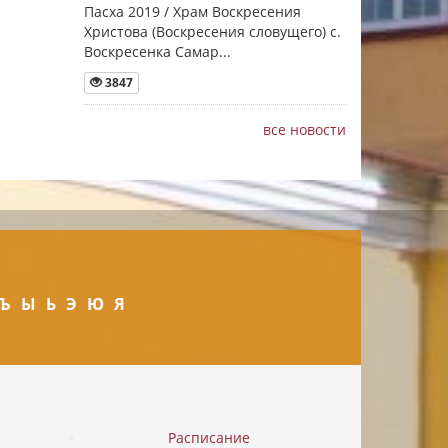
Пасха 2019 / Храм Воскресения
Христова (Воскресения словущего) с.
Воскресенка Самар...
3847
все новости
Ъ
Ы
Ь
Э
Ю
Я
Расписание