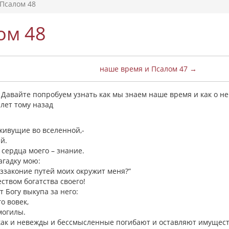
Псалом 48
ом 48
наше время и Псалом 47 →
 Давайте попробуем узнать как мы знаем наше время и как о н
 лет тому назад
 живущие во вселенной,-
й.
сердца моего – знание.
агадку мою:
беззаконие путей моих окружит меня?”
твом богатства своего!
т Богу выкупа за него:
о вовек,
могилы.
 как и невежды и бессмысленные погибают и оставляют имущест