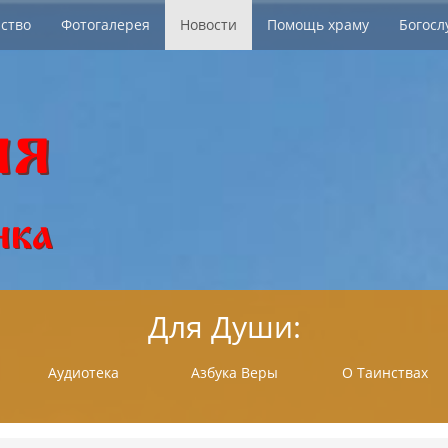
ство
Фотогалерея
Новости
Помощь храму
Богосл
Для Души:
Аудиотека
Азбука Веры
О Таинствах