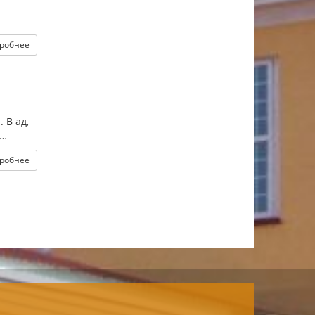
робнее
 В ад,
м…
робнее