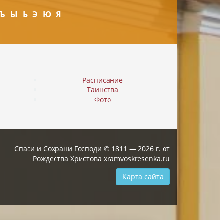
Ъ
Ы
Ь
Э
Ю
Я
Расписание
Таинства
Фото
Спаси и Сохрани Господи © 1811 — 2026 г. от
Рождества Христова xramvoskresenka.ru
Карта сайта