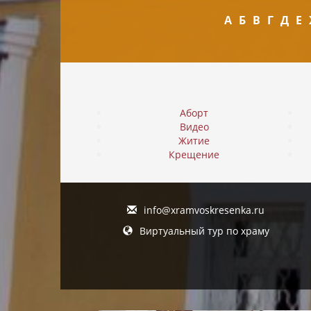
А
Б
В
Г
Д
Е
Аборт
Видео
Житие
Крещение
info@xramvoskresenka.ru
Виртуальный тур по храму