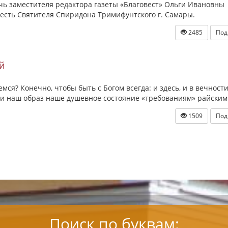
чь заместителя редактора газеты «Благовест» Ольги Ивановны
есть Святителя Спиридона Тримифунтского г. Самары.
2485
Под
й
я? Конечно, чтобы быть с Богом всегда: и здесь, и в вечности.
т ли наш образ наше душевное состояние «требованиям» райски
1509
Под
Поиск по буквам: