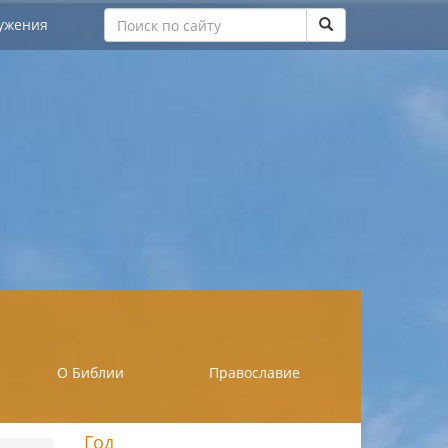
ужения
О Библии
Православие
Год