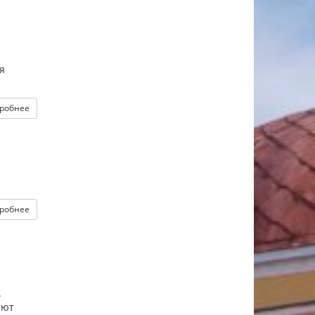
я
робнее
робнее
.
ают