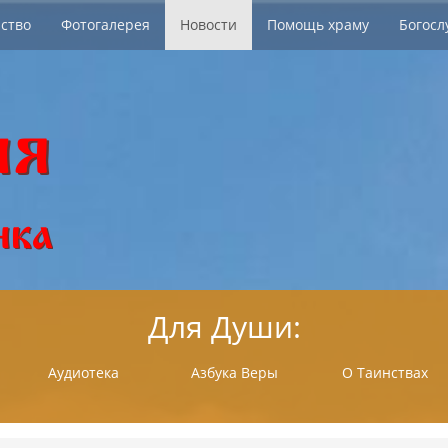
ство
Фотогалерея
Новости
Помощь храму
Богосл
Для Души:
Аудиотека
Азбука Веры
О Таинствах