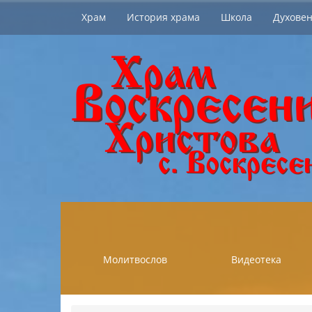
Храм
История храма
Школа
Духовен
Молитвослов
Видеотека