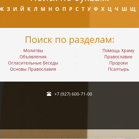
Ж
З
И
Й
К
Л
М
Н
О
П
Р
С
Т
У
Ф
Х
Ц
Ч
Ш
Щ
Поиск по разделам:
Молитвы
Помощь Храму
Объявления
Православие
Огласительные беседы
Пророки
Основы Православия
Псалтырь
+7 (927) 600-71-00