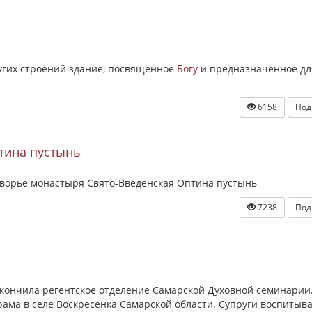
ругих строений здание, посвященное
Богу
и предназначенное дл
6158
Под
тина пустынь
ворье монастыря Свято-Введенская Оптина пустынь
7238
Под
кончила регентское отделение Самарской Духовной семинарии
ама в селе Воскресенка Самарской области. Супруги воспитыв