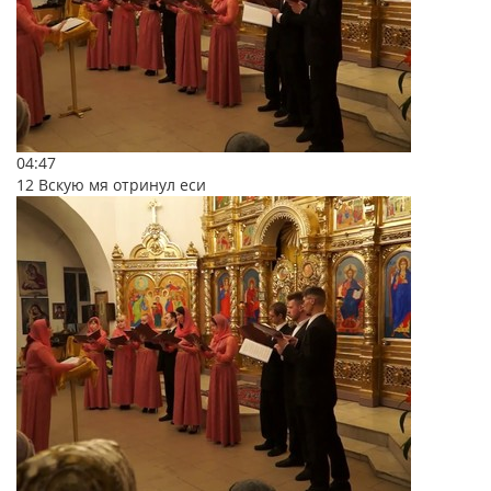
04:47
12 Вскую мя отринул еси