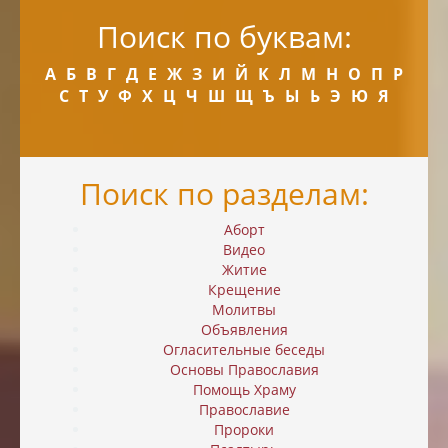
Поиск по буквам:
А
Б
В
Г
Д
Е
Ж
З
И
Й
К
Л
М
Н
О
П
Р
С
Т
У
Ф
Х
Ц
Ч
Ш
Щ
Ъ
Ы
Ь
Э
Ю
Я
Поиск по разделам:
Аборт
Видео
Житие
Крещение
Молитвы
Объявления
Огласительные беседы
Основы Православия
Помощь Храму
Православие
Пророки