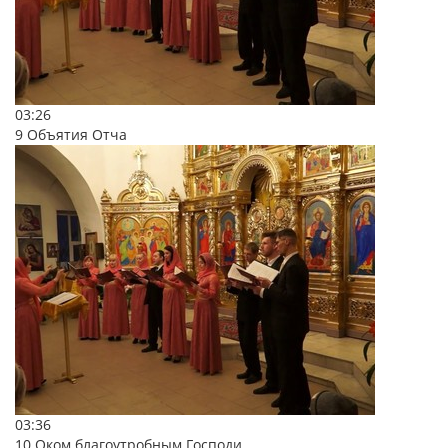
03:26
9 Объятия Отча
03:36
10 Оком благоутробным Господи