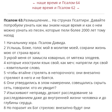
← наше время и Псалом 64
наше время и Псалом 62 →
Псалом 63.
Размышление... На струнах Псалтири. Давайте
попробуем узнать как мы знаем наше время и как о нем
можно узнать из песен, которые пели более 2000 лет тому
назад
1 Начальнику хора. Псалом Давида.
2 Услышь, Боже, голос мой в молитве моей, сохрани жизнь
мою от страха врага;
3 укрой меня от замысла коварных, от мятежа злодеев,
4 которые изострили язык свой, как меч; напрягли лук свой
– язвительное слово,
5 чтобы втайне стрелять в непорочного; они внезапно
стреляют в него и не боятся.
6 Они утвердились в злом намерении, совещались скрыть
сеть, говорили: кто их увидит?
7 Изыскивают неправду, делают расследование за
расследованием даже до внутренней жизни человека и до
глубины сердца.
8 Но поразит их Бог стрелою: внезапно будут они