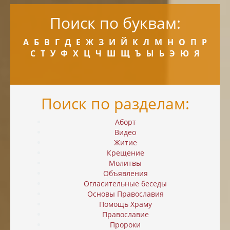
Поиск по буквам:
А
Б
В
Г
Д
Е
Ж
З
И
Й
К
Л
М
Н
О
П
Р
С
Т
У
Ф
Х
Ц
Ч
Ш
Щ
Ъ
Ы
Ь
Э
Ю
Я
Поиск по разделам:
Аборт
Видео
Житие
Крещение
Молитвы
Объявления
Огласительные беседы
Основы Православия
Помощь Храму
Православие
Пророки