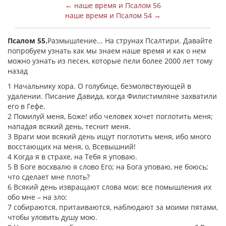
← наше время и Псалом 56
наше время и Псалом 54 →
Псалом 55.
Размышление... На струнах Псалтири. Давайте
попробуем узнать как мы знаем наше время и как о нем
можно узнать из песен, которые пели более 2000 лет тому
назад
1 Начальнику хора. О голубице, безмолвствующей в
удалении. Писание Давида, когда Филистимляне захватили
его в Гефе.
2 Помилуй меня, Боже! ибо человек хочет поглотить меня;
нападая всякий день, теснит меня.
3 Враги мои всякий день ищут поглотить меня, ибо много
восстающих на меня, о, Всевышний!
4 Когда я в страхе, на Тебя я уповаю.
5 В Боге восхвалю я слово Его; на Бога уповаю, не боюсь;
что сделает мне плоть?
6 Всякий день извращают слова мои; все помышления их
обо мне – на зло:
7 собираются, притаиваются, наблюдают за моими пятами,
чтобы уловить душу мою.