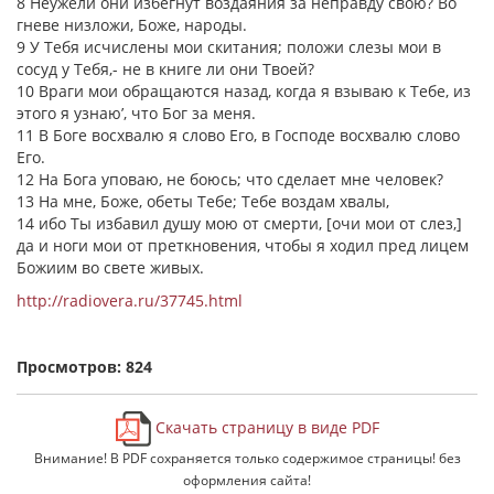
8 Неужели они избегнут воздаяния за неправду свою? Во
гневе низложи, Боже, народы.
9 У Тебя исчислены мои скитания; положи слезы мои в
сосуд у Тебя,- не в книге ли они Твоей?
10 Враги мои обращаются назад, когда я взываю к Тебе, из
этого я узнаю’, что Бог за меня.
11 В Боге восхвалю я слово Его, в Господе восхвалю слово
Его.
12 На Бога уповаю, не боюсь; что сделает мне человек?
13 На мне, Боже, обеты Тебе; Тебе воздам хвалы,
14 ибо Ты избавил душу мою от смерти, [очи мои от слез,]
да и ноги мои от преткновения, чтобы я ходил пред лицем
Божиим во свете живых.
http://radiovera.ru/37745.html
Просмотров: 824
Скачать страницу в виде PDF
Внимание! В PDF сохраняется только содержимое страницы! без
оформления сайта!