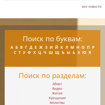
все новости
Поиск по буквам:
А
Б
В
Г
Д
Е
Ж
З
И
Й
К
Л
М
Н
О
П
Р
С
Т
У
Ф
Х
Ц
Ч
Ш
Щ
Ъ
Ы
Ь
Э
Ю
Я
Поиск по разделам:
Аборт
Видео
Житие
Крещение
Молитвы