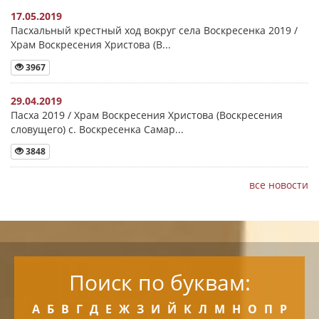
17.05.2019
Пасхальный крестный ход вокруг села Воскресенка 2019 /
Храм Воскресения Христова (В...
3967
29.04.2019
Пасха 2019 / Храм Воскресения Христова (Воскресения
словущего) с. Воскресенка Самар...
3848
все новости
Поиск по буквам:
А
Б
В
Г
Д
Е
Ж
З
И
Й
К
Л
М
Н
О
П
Р