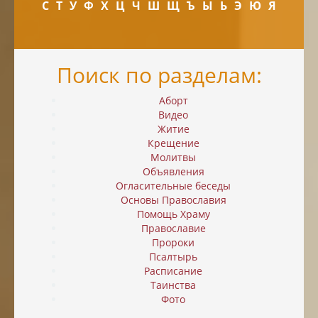
С
Т
У
Ф
Х
Ц
Ч
Ш
Щ
Ъ
Ы
Ь
Э
Ю
Я
Поиск по разделам:
Аборт
Видео
Житие
Крещение
Молитвы
Объявления
Огласительные беседы
Основы Православия
Помощь Храму
Православие
Пророки
Псалтырь
Расписание
Таинства
Фото