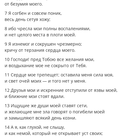
от безумия моего.
7 Я согбен и совсем поник,
весь день сетуя хожу;
8 ибо чресла мои полны воспалениями,
и нет целого места в плоти моей.
9 Я изнемог и сокрушен чрезмерно;
кричу от терзания сердца моего.
10 Господи! пред Тобою все желания мои,
и воздыхание мое не сокрыто от Тебя.
11 Сердце мое трепещет; оставила меня сила моя,
и свет очей моих — и того нет у меня.
12 Друзья мои и искренние отступили от язвы моей,
и ближние мои стоят вдали.
13 Ищущие же души моей ставят сети,
и желающие мне зла говорят о погибели моей
и замышляют всякий день козни.
14 А я, как глухой, не слышу,
и как немой, который не открывает уст своих;