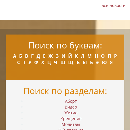
все новости
Поиск по буквам:
А
Б
В
Г
Д
Е
Ж
З
И
Й
К
Л
М
Н
О
П
Р
С
Т
У
Ф
Х
Ц
Ч
Ш
Щ
Ъ
Ы
Ь
Э
Ю
Я
Поиск по разделам:
Аборт
Видео
Житие
Крещение
Молитвы