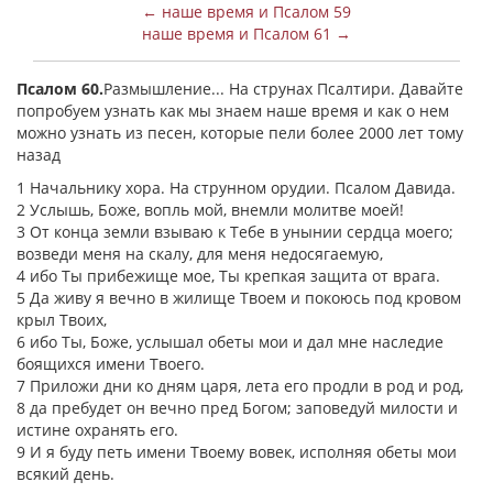
← наше время и Псалом 59
наше время и Псалом 61 →
Псалом 60.
Размышление... На струнах Псалтири. Давайте
попробуем узнать как мы знаем наше время и как о нем
можно узнать из песен, которые пели более 2000 лет тому
назад
1 Начальнику хора. На струнном орудии. Псалом Давида.
2 Услышь, Боже, вопль мой, внемли молитве моей!
3 От конца земли взываю к Тебе в унынии сердца моего;
возведи меня на скалу, для меня недосягаемую,
4 ибо Ты прибежище мое, Ты крепкая защита от врага.
5 Да живу я вечно в жилище Твоем и покоюсь под кровом
крыл Твоих,
6 ибо Ты, Боже, услышал обеты мои и дал мне наследие
боящихся имени Твоего.
7 Приложи дни ко дням царя, лета его продли в род и род,
8 да пребудет он вечно пред Богом; заповедуй милости и
истине охранять его.
9 И я буду петь имени Твоему вовек, исполняя обеты мои
всякий день.