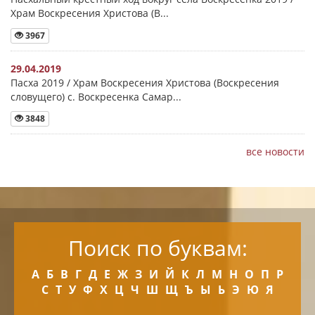
Храм Воскресения Христова (В...
3967
29.04.2019
Пасха 2019 / Храм Воскресения Христова (Воскресения
словущего) с. Воскресенка Самар...
3848
все новости
Поиск по буквам:
А
Б
В
Г
Д
Е
Ж
З
И
Й
К
Л
М
Н
О
П
Р
С
Т
У
Ф
Х
Ц
Ч
Ш
Щ
Ъ
Ы
Ь
Э
Ю
Я