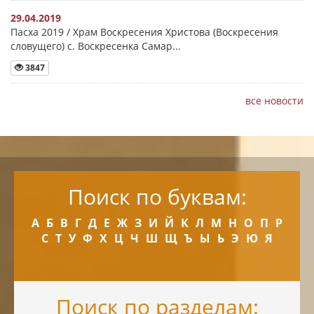
29.04.2019
Пасха 2019 / Храм Воскресения Христова (Воскресения
словущего) с. Воскресенка Самар...
3847
все новости
Поиск по буквам:
А
Б
В
Г
Д
Е
Ж
З
И
Й
К
Л
М
Н
О
П
Р
С
Т
У
Ф
Х
Ц
Ч
Ш
Щ
Ъ
Ы
Ь
Э
Ю
Я
Поиск по разделам: