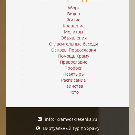
Аборт
Видео
Житие
Крещение
Молитвы
Объявления
Огласительные беседы
Основы Православия
Помощь Храму
Православие
Пророки
Псалтырь
Расписание
Таинства
Фото
info@xramvoskresenka.ru
Виртуальный тур по храму