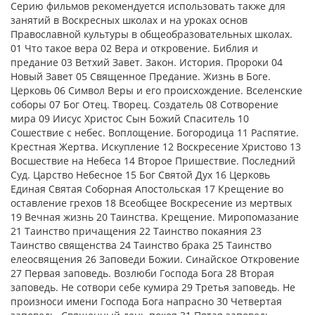
Серию фильмов рекомендуется использовать также для
занятий в Воскресных школах и на уроках основ
Православной культуры в общеобразовательных школах.
01 Что такое вера 02 Вера и откровение. Библия и
предание 03 Ветхий Завет. Закон. История. Пророки 04
Новый Завет 05 Священное Предание. Жизнь в Боге.
Церковь 06 Символ Веры и его происхождение. Вселенские
соборы 07 Бог Отец. Творец. Создатель 08 Сотворение
мира 09 Иисус Христос Сын Божий Спаситель 10
Сошествие с небес. Воплощение. Богородица 11 Распятие.
Крестная Жертва. Искупление 12 Воскресение Христово 13
Восшествие на Небеса 14 Второе Пришествие. Последний
Суд. Царство Небесное 15 Бог Святой Дух 16 Церковь
Единая Святая Соборная Апостольская 17 Крещение во
оставление грехов 18 Всеобщее Воскресение из мертвых
19 Вечная жизнь 20 Таинства. Крещение. Миропомазание
21 Таинство причащения 22 Таинство покаяния 23
Таинство священства 24 Таинство брака 25 Таинство
елеосвящения 26 Заповеди Божии. Синайское Откровение
27 Первая заповедь. Возлюби Господа Бога 28 Вторая
заповедь. Не сотвори себе кумира 29 Третья заповедь. Не
произноси имени Господа Бога напрасно 30 Четвертая