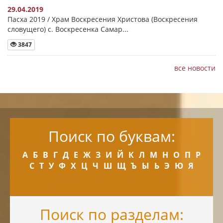
29.04.2019
Пасха 2019 / Храм Воскресения Христова (Воскресения
словущего) с. Воскресенка Самар...
3847
все новости
Поиск по буквам:
А
Б
В
Г
Д
Е
Ж
З
И
Й
К
Л
М
Н
О
П
Р
С
Т
У
Ф
Х
Ц
Ч
Ш
Щ
Ъ
Ы
Ь
Э
Ю
Я
Поиск по разделам: