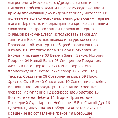
митрополита Московского (Дроздова) и святителя
Николая Сербского. Фильм по своему содержанию и
яркому впечатляющему видеоматериалу интересен и
полезен не только новоначальным, делающим первые
шаги в Церкви, но и людям давно и крепко связавшим
свою жизнь с Православной Церковью. Серию
фильмов рекомендуется использовать также для
занятий в Воскресных школах и на уроках основ
Православной культуры в общеобразовательных
школах. 01 Что такое вера 02 Вера и откровение.
Библия и предание 03 Ветхий Завет. Закон. История.
Пророки 04 Новый Завет 05 Священное Предание.
Жизнь в Боге. Церковь 06 Символ Веры и его
происхождение. Вселенские соборы 07 Бог Отец.
Творец. Создатель 08 Сотворение мира 09 Иисус
Христос Сын Божий Спаситель 10 Сошествие с небес.
Воплощение. Богородица 11 Распятие. Крестная
Жертва. Искупление 12 Воскресение Христово 13
Восшествие на Небеса 14 Второе Пришествие.
Последний Суд. Царство Небесное 15 Бог Святой Дух 16
Церковь Единая Святая Соборная Апостольская 17
Крещение во оставление грехов 18 Всеобщее