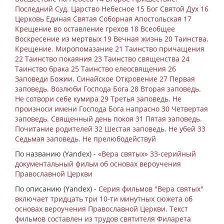
Последний Суд. Царство Небесное 15 Бог Святой Дух 16
Церковь Единая Святая Соборная Апостольская 17
Крещение во оставление грехов 18 Всеобщее
Воскресение из мертвых 19 Вечная жизнь 20 Таинства.
Крещение. Миропомазание 21 Таинство причащения
22 Таинство покаяния 23 Таинство священства 24
Таинство брака 25 Таинство елеосвящения 26
Заповеди Божии. Синайское Откровение 27 Первая
заповедь. Возлюби Господа Бога 28 Вторая заповедь.
Не сотвори себе кумира 29 Третья заповедь. Не
произноси имени Господа Бога напрасно 30 Четвертая
заповедь. Священный день покоя 31 Пятая заповедь.
Почитание родителей 32 Шестая заповедь. Не убей 33
Седьмая заповедь. Не прелюбодействуй
По названию (Yandex) -
«Вера святых» 33-серийный
документальный фильм об основах вероучения
Православной Церкви
По описанию (Yandex) -
Серия фильмов "Вера святых"
включает тридцать три 10-ти минутных сюжета об
основах вероучения Православной Церкви. Текст
фильмов составлен из трудов святителя Филарета