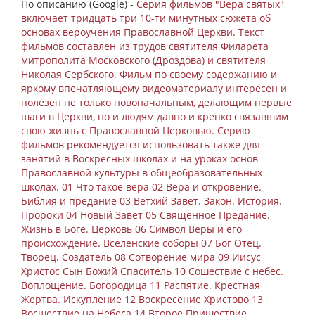
По описанию (Google) -
Серия фильмов "Вера святых"
включает тридцать три 10-ти минутных сюжета об
основах вероучения Православной Церкви. Текст
фильмов составлен из трудов святителя Филарета
митрополита Московского (Дроздова) и святителя
Николая Сербского. Фильм по своему содержанию и
яркому впечатляющему видеоматериалу интересен и
полезен не только новоначальным, делающим первые
шаги в Церкви, но и людям давно и крепко связавшим
свою жизнь с Православной Церковью. Серию
фильмов рекомендуется использовать также для
занятий в Воскресных школах и на уроках основ
Православной культуры в общеобразовательных
школах. 01 Что такое вера 02 Вера и откровение.
Библия и предание 03 Ветхий Завет. Закон. История.
Пророки 04 Новый Завет 05 Священное Предание.
Жизнь в Боге. Церковь 06 Символ Веры и его
происхождение. Вселенские соборы 07 Бог Отец.
Творец. Создатель 08 Сотворение мира 09 Иисус
Христос Сын Божий Спаситель 10 Сошествие с небес.
Воплощение. Богородица 11 Распятие. Крестная
Жертва. Искупление 12 Воскресение Христово 13
Восшествие на Небеса 14 Второе Пришествие.