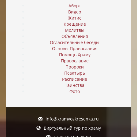
Аборт
Видео
Житие
Крещение
Молитвы
Объявления
Огласительные беседы
Основы Православия
Помощь Храму
Православие
Пророки
Псалтырь
Расписание
Таинства
Фото
info@xramvoskresenka.ru
Виртуальный тур по храму