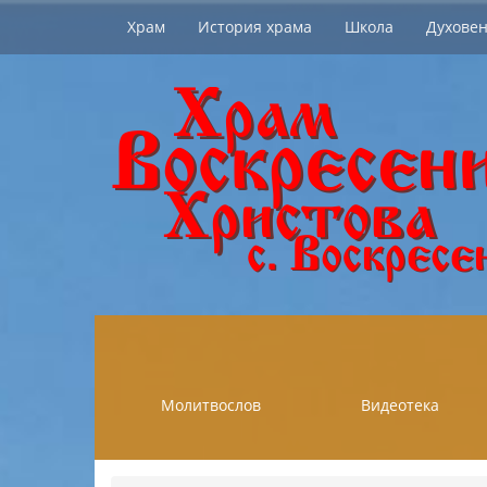
Храм
История храма
Школа
Духовен
Молитвослов
Видеотека