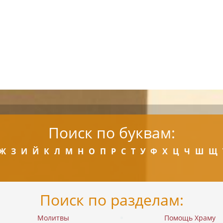
Поиск по буквам:
Ж
З
И
Й
К
Л
М
Н
О
П
Р
С
Т
У
Ф
Х
Ц
Ч
Ш
Щ
Поиск по разделам:
Молитвы
Помощь Храму