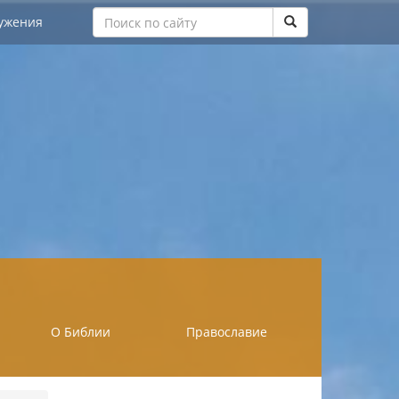
ужения
О Библии
Православие