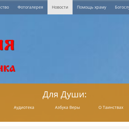
ство
Фотогалерея
Новости
Помощь храму
Богосл
Для Души:
Аудиотека
Азбука Веры
О Таинствах