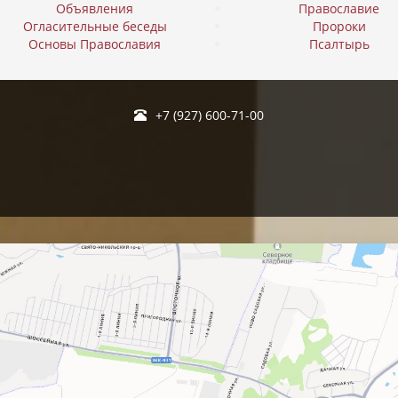
Объявления
Православие
Огласительные беседы
Пророки
Основы Православия
Псалтырь
+7 (927) 600-71-00