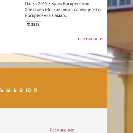
Пасха 2019 / Храм Воскресения
Христова (Воскресения словущего) с.
Воскресенка Самар...
3848
все новости
Ъ
Ы
Ь
Э
Ю
Я
Расписание