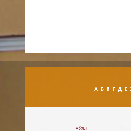
А
Б
В
Г
Д
Е
Аборт