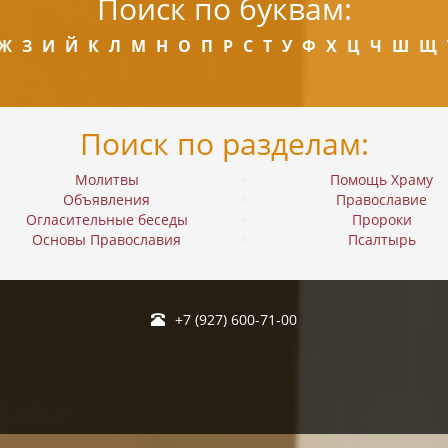
Поиск по буквам:
Ж
З
И
Й
К
Л
М
Н
О
П
Р
С
Т
У
Ф
Х
Ц
Ч
Ш
Щ
Поиск по разделам:
Молитвы
Помощь Храму
Объявления
Православие
Огласительные беседы
Пророки
Основы Православия
Псалтырь
+7 (927) 600-71-00