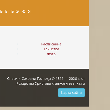
Ъ
Ы
Ь
Э
Ю
Я
Расписание
Таинства
Фото
Спаси и Сохрани Господи © 1811 — 2026 г. от
Рождества Христова xramvoskresenka.ru
Карта сайта