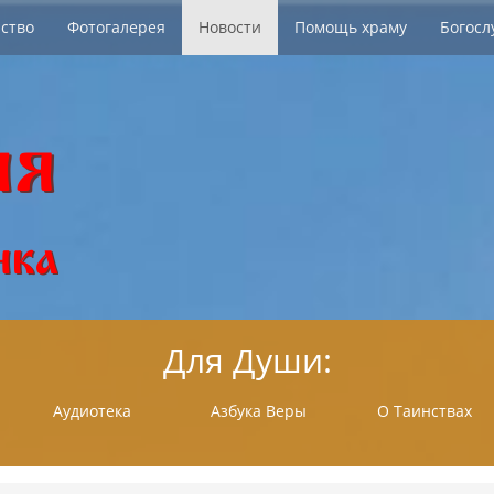
ство
Фотогалерея
Новости
Помощь храму
Богосл
Для Души:
Аудиотека
Азбука Веры
О Таинствах