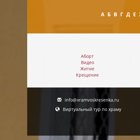
А
Б
В
Г
Д
Е
Аборт
Видео
Житие
Крещение
info@xramvoskresenka.ru
Виртуальный тур по храму