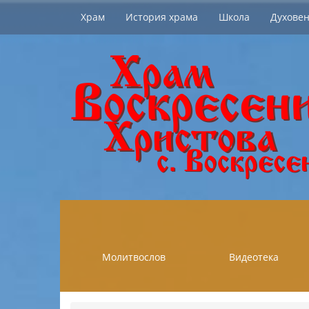
Храм
История храма
Школа
Духовен
Молитвослов
Видеотека