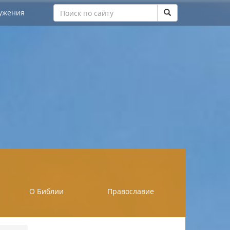
ужения
О Библии
Православие