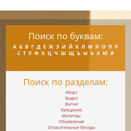
Поиск по буквам:
А
Б
В
Г
Д
Е
Ж
З
И
Й
К
Л
М
Н
О
П
Р
С
Т
У
Ф
Х
Ц
Ч
Ш
Щ
Ъ
Ы
Ь
Э
Ю
Я
Поиск по разделам:
Аборт
Видео
Житие
Крещение
Молитвы
Объявления
Огласительные беседы