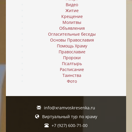
Видео
Житие
Крещение
Молитвы
Объявления
Огласительные беседы
Основы Православия
Помощь Храму
Православие
Пророки
Псалтырь
Расписание
Таинства
Фото
info@xramvoskresenka.ru
Виртуальный тур по храму
+7 (927) 600-71-00