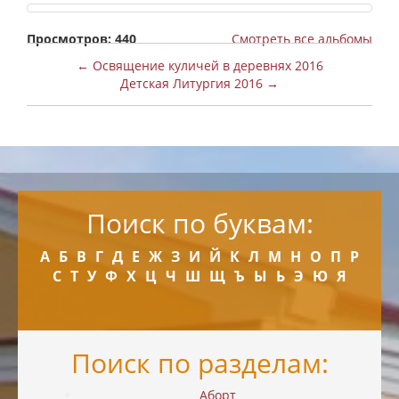
Просмотров: 440
Смотреть все альбомы
← Освящение куличей в деревнях 2016
Детская Литургия 2016 →
Поиск по буквам:
А
Б
В
Г
Д
Е
Ж
З
И
Й
К
Л
М
Н
О
П
Р
С
Т
У
Ф
Х
Ц
Ч
Ш
Щ
Ъ
Ы
Ь
Э
Ю
Я
Поиск по разделам:
Аборт